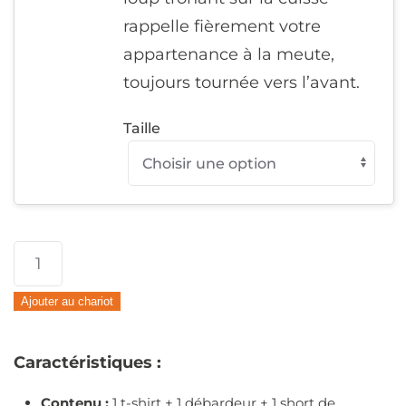
rappelle fièrement votre
appartenance à la meute,
toujours tournée vers l’avant.
Taille
quantité
de
Ajouter au chariot
Premium
pack
Caractéristiques :
:T-
shirt
Contenu :
1 t-shirt + 1 débardeur + 1 short de