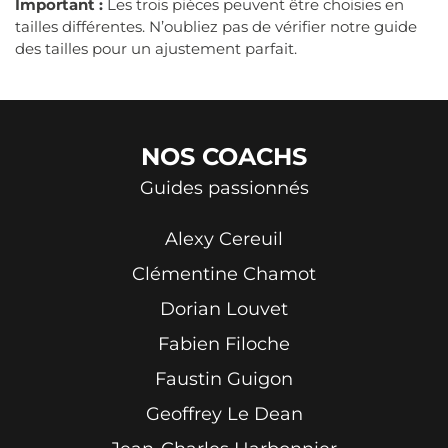
Important :
Les trois pièces peuvent être choisies en
tailles différentes. N’oubliez pas de vérifier notre guide
des tailles pour un ajustement parfait.
NOS
COACHS
Guides passionnés
Alexy Cereuil
Clémentine Chamot
Dorian Louvet
Fabien Filoche
Faustin Guigon
Geoffrey Le Dean