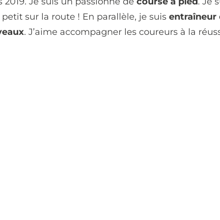
 2019. Je suis un passionné de
course à pied
. Je
petit sur la route ! En parallèle, je suis
entraîneur
iveaux
. J’aime accompagner les coureurs à la réussi
 atteindre vos obje
us dès maintenant pour démarrer votre parcours p