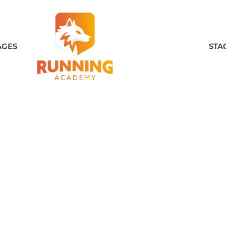
AGES
STA