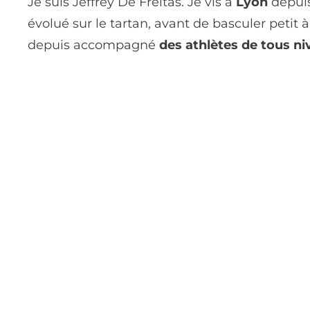
Je suis Jeffrey De Freitas. Je vis à
Lyon
depuis
évolué sur le tartan, avant de basculer petit à 
depuis accompagné
des athlètes de tous n
Prêt à
Contactez-no