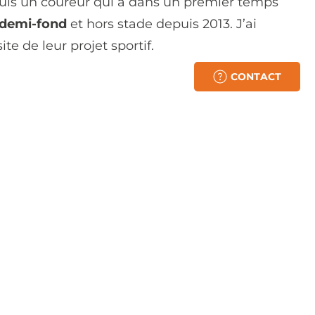
 suis un coureur qui a dans un premier temps
 demi-fond
et hors stade depuis 2013. J’ai
te de leur projet sportif.
CONTACT
ctifs ?
ersonnalisé !