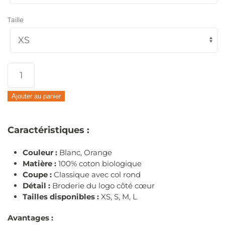
Taille
quantité
de
Ajouter au panier
T-
shirt
Caractéristiques :
en
coton
Couleur :
Blanc, Orange
bio
Matière :
100% coton biologique
Coupe :
Classique avec col rond
Détail :
Broderie du logo côté cœur
Tailles disponibles :
XS, S, M, L
Avantages :